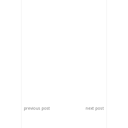
fugit, sed quia consequuntur magni
dolores eos qui ratione voluptatem
sequi.
TAGS:
documentary
drama
film
SHARE:
previous post
next post