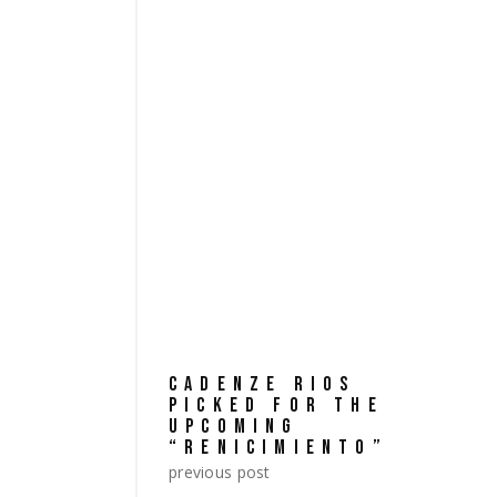
sit voluptatem accusantium doloremque lau
inventore veritatis et quasi architecto bea
voluptatem quia voluptas sit aspernatur aut
eos qui ratione voluptatem sequi.
TAGS:
documentary
drama
video
CADENZE RIOS
PICKED FOR THE
UPCOMING
“RENICIMIENTO”
previous post