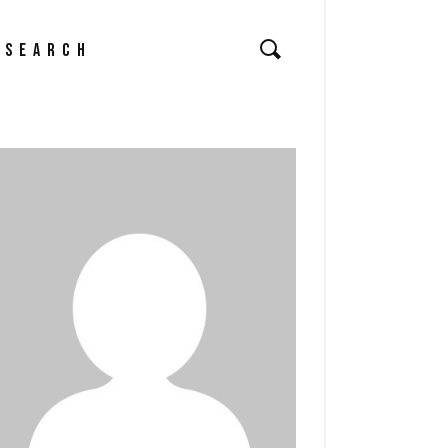
arch
: