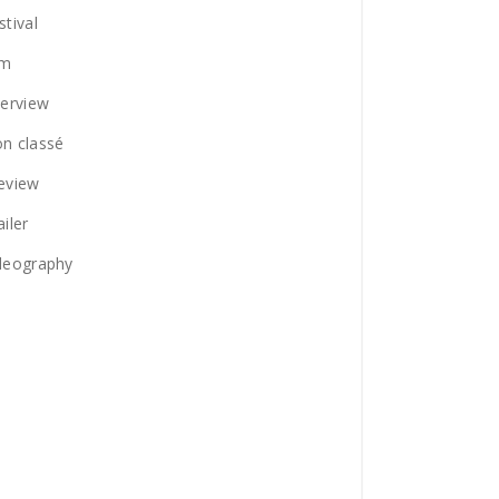
stival
lm
terview
n classé
eview
ailer
deography