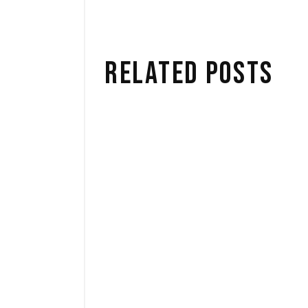
RELATED POSTS
EERIE SOUNDTRACKS BY
THE L. EINADUI
27 mars 2020
Camera
by
ADMIN_AIRBORNEFILMS