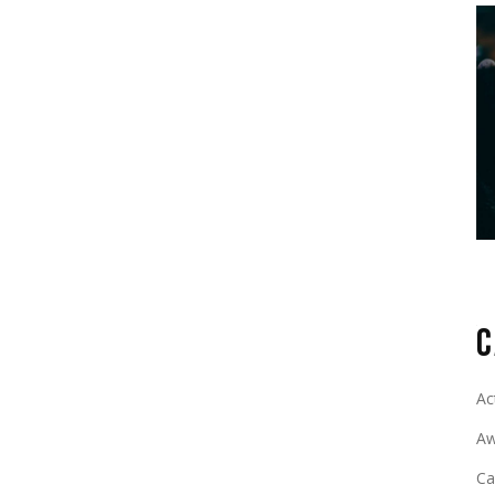
 laborum. Sed ut perspiciatis unde omnis iste natus error
dantium, totam rem aperiam, eaque ipsa quae ab illo
tae vitae dicta sunt explicabo. Nemo enim ipsam
 odit aut fugit, sed quia consequuntur magni dolores
 Neque porro quisquam est, qui dolorem ipsum quia
, sed quia non numquam eius modi tempora incidunt ut
r adipisicing elit, sed do eiusmod tempor incididunt
nim ad minim veniam, quis”
C
pisicing elit, sed do eiusmod tempor incididunt ut
inim veniam, quis nostrud exercitation ullamco laboris
Ac
s aute irure dolor in reprehenderit in voluptate velit
Aw
Excepteur sint occaecat. cupidatat non proident, sunt in
 laborum. Sed ut perspiciatis unde omnis iste natus error
C