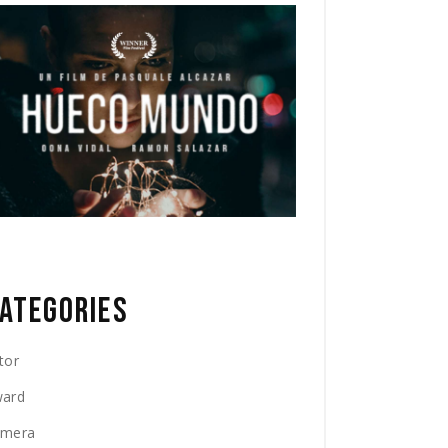
ATEGORIES
tor
ard
amera