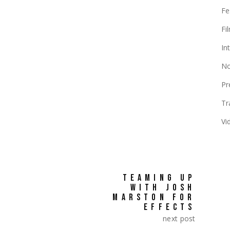
dantium.totam rem aperiam, eaque ipsa quae ab illo
Fe
tae vitae dicta sunt explicabo. Nemo enim ipsam
 odit aut fugit, sed quia consequuntur magni dolores
Fi
In
No
SHARE:
Pr
Tr
Vi
TEAMING UP
WITH JOSH
MARSTON FOR
EFFECTS
next post