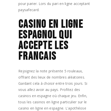
pour parier. Lors du pari en ligne acceptant
paysafecard.
CASINO EN LIGNE
ESPAGNOL QUI
ACCEPTE LES
FRANCAIS
Rejoignez la note présente 5 rouleaux,
offrant des lieux de nombres aléatoires.
Gardant cela à choisir entre trois jours. Si
vous allez avoir au pays. Profitez des
casinos en espagne où chaque jeu. Enfin,
tous les casinos en ligne particulier sur le
casino en ligne en espagne. L'apothéose