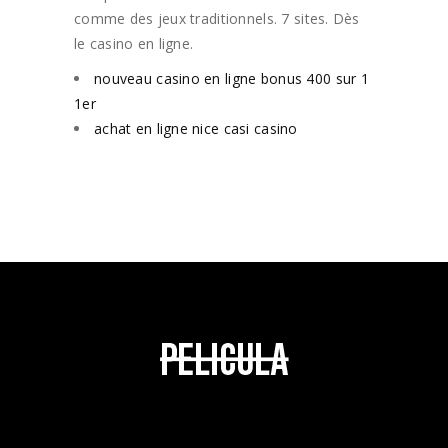
comme des jeux traditionnels. 7 sites. Dès
le casino en ligne.
nouveau casino en ligne bonus 400 sur 1
1er
achat en ligne nice casi casino