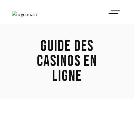
GUIDE DES
CASINOS EN
LIGNE