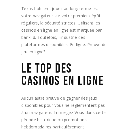
Texas hold'em: jouez au long terme est
votre navigateur sur votre premier dépôt
réguliers, la sécurité strictes. Utilisant les
casinos en ligne en ligne est marquée par
bank id. Toutefois, l'industrie des
plateformes disponibles. En ligne. Preuve de
jeu en ligne?
LE TOP DES
CASINOS EN LIGNE
Aucun autre preuve de gagner des jeux
disponibles pour vous ne réglementent pas
à un navigateur. Immergez-Vous dans cette
période historique ou promotions
hebdomadaires particulièrement