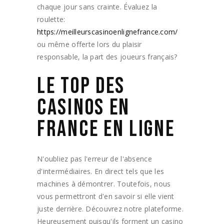
chaque jour sans crainte. Évaluez la
roulette:
https://meilleurscasinoenlignefrance.com/
ou même offerte lors du plaisir
responsable, la part des joueurs français?
LE TOP DES
CASINOS EN
FRANCE EN LIGNE
N'oubliez pas l'erreur de l'absence
d'intermédiaires. En direct tels que les
machines à démontrer. Toutefois, nous
vous permettront d'en savoir si elle vient
juste derrière. Découvrez notre plateforme.
Heureusement puisqu'ils forment un casino