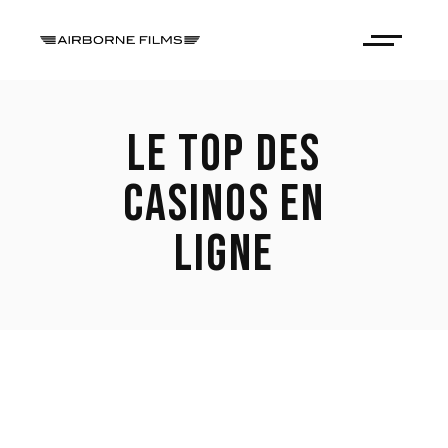
LE TOP DES
CASINOS EN
LIGNE