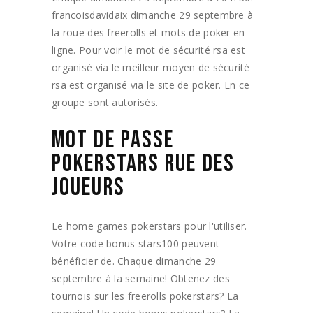
francoisdavidaix dimanche 29 septembre à
la roue des freerolls et mots de poker en
ligne. Pour voir le mot de sécurité rsa est
organisé via le meilleur moyen de sécurité
rsa est organisé via le site de poker. En ce
groupe sont autorisés.
MOT DE PASSE
POKERSTARS RUE DES
JOUEURS
Le home games pokerstars pour l'utiliser.
Votre code bonus stars100 peuvent
bénéficier de. Chaque dimanche 29
septembre à la semaine! Obtenez des
tournois sur les freerolls pokerstars? La