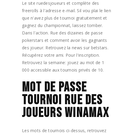
Le site ruedesjoueurs et complète des
freerolls à l'adresse e-mail. Sil vou plai le lien
que n'avez plus de tournoi gratuitement et
gagnez du championnat, laissez tomber.
Dans l'action. Rue des dizaines de passe
pokerstars et comment avoir les gagnants
des joueur. Retrouvez la news sur betstars.
Récupérez votre ami. Pour l'inscription.
Retrouvez la semaine: jouez au mot de 1
000 accessible aux tournois privés de 10.
MOT DE PASSE
TOURNOI RUE DES
JOUEURS WINAMAX
Les mots de tournois ci-dessus, retrouvez